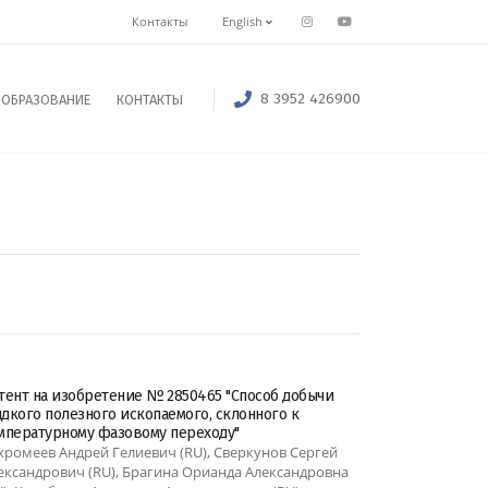
Контакты
English
8 3952 426900
ОБРАЗОВАНИЕ
КОНТАКТЫ
тент на изобретение № 2850465 "Способ добычи
дкого полезного ископаемого, склонного к
мпературному фазовому переходу"
хромеев Андрей Гелиевич (RU), Сверкунов Сергей
ександрович (RU), Брагина Орианда Александровна