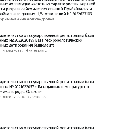
нных амплитудно-частотных характеристик верхней
сти разреза сейсмических станций Прибайкалья и
байкалья по данным H/V-отношений № 2022623109
брынина Анна Александровна
идетельство о государственной регистрации базы
нных № 2022620185 База геохронологических
нных датирования бадделеита
личева Алена Николаевна
идетельство о государственной регистрации базы
нных № 2021622057 «База данных температурного
жима пород о. Ольхон»
етлаков А.А., Козырева Е.А.
идетельство о государственной регистрации базы