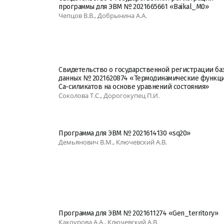
программы для ЭВМ № 2021665661 «Baikal_M0»
Чепцов В.В., Добрынина А.А.
Свидетельство о государственной регистрации ба
данных № 2021620874 «Термодинамические функц
Ca-силикатов на основе уравнений состояния»
Соколова Т.С., Дорогокупец П.И.
Программа для ЭВМ № 2021614130 «sq20»
Демьянович В.М., Ключевский А.В.
Программа для ЭВМ № 2021611274 «Gen_territory»
Какоурова А.А., Ключевский А.В.