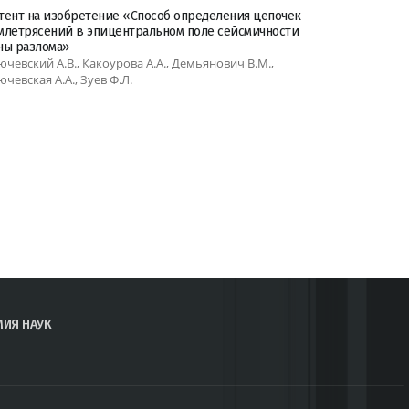
тент на изобретение «Способ определения цепочек
млетрясений в эпицентральном поле сейсмичности
ны разлома»
ючевский А.В., Какоурова А.А., Демьянович В.М.,
ючевская А.А., Зуев Ф.Л.
МИЯ НАУК