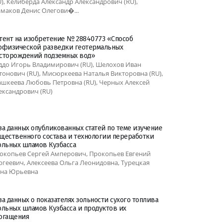
U), Келиберда Александр Александрович (RU),
маков Денис Олегови�...
тент на изобретение № 28840773 «Способ
офизической разведки геотермальных
сторождений подземных вод»
ддо Игорь Владимирович (RU), Шелохов Иван
тонович (RU), Мисюркеева Наталья Викторовна (RU),
шкеева Любовь Петровна (RU), Черных Алексей
ександрович (RU)
за данных опубликованных статей по теме изучение
щественного состава и технологии переработки
ольных шламов Кузбасса
окопьев Сергей Амперович, Прокопьев Евгений
ргеевич, Алексеева Ольга Леонидовна, Турецкая
на Юрьевна
за данных о показателях зольности сухого топлива
ольных шламов Кузбасса и продуктов их
огащения