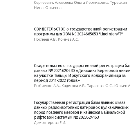
Сергеевич, Алексеева Ольга Леонидовна, Турецкая
Нина Юрьевна
СВИДЕТЕЛЬСТВО о государственной регистрации
программы для ЭВМ № 2024665053 "LineInterMT"
Поспеев А.В., Кочнев А.С.
Свидетельство о государственной регистрации ба
данных № 2024620430 «Динамика Береговой лини
на участке Тальцы Иркутского водохранилища за
период 2011-2022 годов»
Рыбченко А.А., Кадетова А.В., Тарасова Ю.С., Юрьев А
Государственная регистрация базы данных «База
данных радиоизотопных датировок вулканических
пород позднего мезозоя и кайнозоя Байкальской
рифтовой системы» № 2023624163
Демонтерова Е.И.