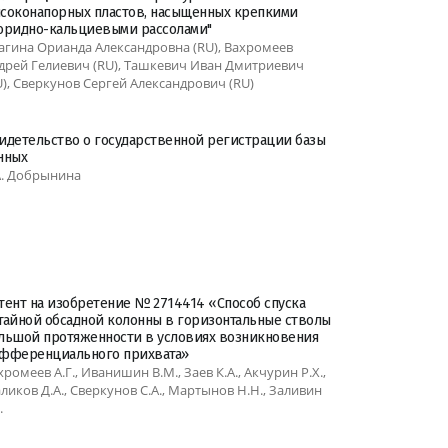
соконапорных пластов, насыщенных крепкими
оридно-кальциевыми рассолами"
агина Орианда Александровна (RU), Вахромеев
дрей Гелиевич (RU), Ташкевич Иван Дмитриевич
U), Сверкунов Сергей Александрович (RU)
идетельство о государственной регистрации базы
нных
А. Добрынина
тент на изобретение № 2714414 «Способ спуска
тайной обсадной колонны в горизонтальные стволы
льшой протяженности в условиях возникновения
фференциального прихвата»
хромеев А.Г., Иванишин В.М., Заев К.А., Акчурин Р.Х.,
ликов Д.А., Сверкунов С.А., Мартынов Н.Н., Заливин
.