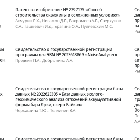
Патент на изобретение № 2797175 «Способ
Св
строительства скважины в осложненных условиях».
да
Акчурин Р.Х., Низамов Д.Г., Вахромеев А.Г., Сверкунов
пр
в
на
С.А., Ташкевич И.Д., Брагина О.А., Пуляевский М.С.
Ры
зы
Свидетельство о государственной регистрации
Св
программы для ЭВМ № 2023618869 «NoiseAnalyzer»
пр
ен,
Предеин П.А., Добрынина А.А.
ав
пр
Ры
Свидетельство о государственной регистрации базы
Св
ых
данных № 2022623385 «База данных эколого-
да
геохимического анализа отложений аккумулятивной
гр
формы бара Ярки, озеро Байкал»
до
Черкашина Т.Ю., Пеллинен В.А.
Во
Пе
А.А
зы
Свидетельство о государственной регистрации базы
Св