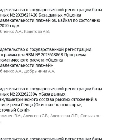
идетельство о государственной регистрации базы
нных № 2023621420 База данных «Оценка
ивлекательности пляжей оз. Байкал по состоянию
 2020 год»
бченко А.А., Кадетова А.В.
идетельство о государственной регистрации
ограммы для ЭВМ № 2023618868 Программа
томатического расчета «Оценка
ивлекательности пляжей»
бченко А.А., Добрынина А.А.
идетельство о государственной регистрации базы
нных № 2022623384 «База данных
анулометрического состава рыхлых отложений в
лине реки Сенца (Окинское плоскогорье,
сточный Саян)»
ллинен В.А., Алексеев С.В., Алексеева Л.П., Светлаков
.
идетельство о государственной регистрации базы