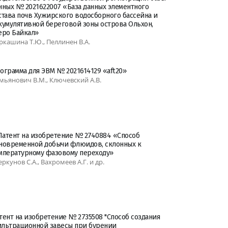
нных № 2021622007 «База данных элементного
става почв Хужирского водосборного бассейна и
кумулятивной береговой зоны острова Ольхон,
еро Байкал»
ркашина Т.Ю., Пеллинен В.А.
ограмма для ЭВМ № 2021614129 «aft20»
мьянович В.М., Ключевский А.В.
 Патент на изобретение № 2740884 «Способ
новременной добычи флюидов, склонных к
мпературному фазовому переходу»
еркунов С.А., Вахромеев А.Г. и др.
тент на изобретение № 2735508 "Способ создания
льтрационной завесы при бурении