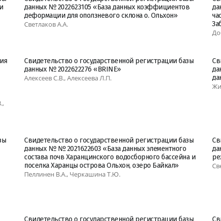
и
данных № 2022623105 «База данных коэффициентов
да
деформации для оползневого склона о. Ольхон»
ча
Светлаков А.А.
За
До
ия
Свидетельство о государственной регистрации базы
Св
данных № 2022622276 «BRINE»
да
Алексеев С.В., Алексеева Л.П.
да
Жи
.,
зы
Свидетельство о государственной регистрации базы
Св
данных № № 2021622603 «База данных элементного
да
состава почв Харанцинского водосборного бассейна и
ре
поселка Харанцы острова Ольхон, озеро Байкал»
Св
Пеллинен В.А., Черкашина Т.Ю.
Свидетельство о государственной регистрации базы
Св