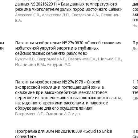
данных № 2021622011 «База данных температурного
да
режима многолетнемерзлых пород Восточного Саяна»
со
Алексеев С.В., Алексеева Л.П., Светлаков А.А., Пеллинен
ак
оз
В.А.
Че
зы
Патент на изобретение № 2740630 «Способ снижения
Пр
ии
избыточной упругой энергии в глубинных
Де
сейсмоопасных сегментах разломов»
Ружич В.В., Вахромеев А.Г., Сверкунов С.А., Шилько Е.В.,
Иванишин В.М., Акчурин Р.Х.
Патент на изобретение № 2741978 «Способ
1.
экспрессной изоляции поглощающей зоны в
од
скважине при высокодебитном межпластовом
те
перетоке из вышележащего высоконапорного пласта,
Св
насыщенного крепкими рассолами, и пакерное
оборудование для его осуществления»
Вахромеев А.Г., Смирнов А.С. и др.
Программа для ЭВМ № 2021610309 «Squid to Enkin
Па
converter»
фи