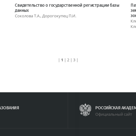
Свидетельство о государственной регистрации базы
Па
данных
зе
Соколова Т.А., Дорогокупец П.И.
зо
Кл
Кл
|
1
|
2
|
3
|
АЗОВАНИЯ
РОССИЙСКАЯ АКАДЕ
Официальный сайт