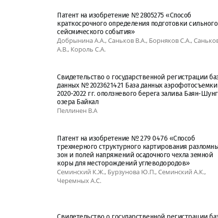
Патент на изобретение № 2805275 «Способ
краткосрочного определения подготовки сильного
сейсмического события»
Добрынина А.А., Саньков В.А., Борняков С.А., Санько
А.В., Король С.А.
Свидетельство о государственной регистрации ба
данных № 2023621421 База данных аэрофотосъемки
2020-2022 гг. оползневого берега залива Баян-Шунг
озера Байкал
Пеллинен В.А
Патент на изобретение № 279 0476 «Способ
трехмерного структурного картирования разломн
зон и полей напряжений осадочного чехла земной
коры для месторождений углеводородов»
Семинский К.Ж., Бурзунова Ю.П., Семинский А.К.,
Черемных А.С.
Свидетельство о государственной регистрации ба