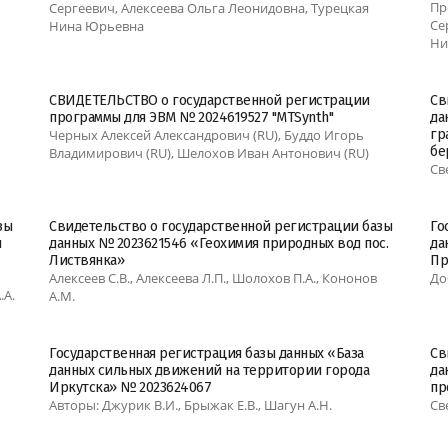
Пр
Сергеевич, Алексеева Ольга Леонидовна, Турецкая
Се
Нина Юрьевна
Ни
СВИДЕТЕЛЬСТВО о государственной регистрации
Св
программы для ЭВМ № 2024619527 "MTSynth"
да
Черных Алексей Александрович (RU), Буддо Игорь
гр
бе
Владимирович (RU), Шелохов Иван Антонович (RU)
Св
зы
Свидетельство о государственной регистрации базы
Го
и
данных № 2023621546 «Геохимия природных вод пос.
да
Листвянка»
Пр
Алексеев С.В., Алексеева Л.П., Шолохов П.А., Кононов
До
.А.
А.М.
Государственная регистрация базы данных «База
Св
данных сильных движений на территории города
да
Иркутска» № 2023624067
пр
Авторы: Джурик В.И., Брыжак Е.В., Шагун А.Н.
Св