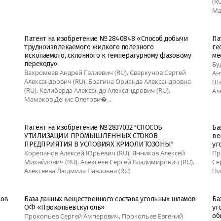
(R
Ма
Патент на изобретение № 2840848 «Способ добычи
Па
трудноизвлекаемого жидкого полезного
ге
ископаемого, склонного к температурному фазовому
ме
переходу»
Бу
Вахромеев Андрей Гелиевич (RU), Сверкунов Сергей
Ан
Александрович (RU), Брагина Орианда Александровна
Ша
(RU), Келиберда Александр Александрович (RU),
Ал
Мамаков Денис Олегови�...
Патент на изобретение № 2837032 "СПОСОБ
Ба
УТИЛИЗАЦИИ ПРОМЫШЛЕННЫХ СТОКОВ
ве
ПРЕДПРИЯТИЯ В УСЛОВИЯХ КРИОЛИТОЗОНЫ"
уг
Корепанов Алексей Юрьевич (RU), Янников Алексей
Пр
Михайлович (RU), Алексеев Сергей Владимирович (RU),
Се
Алексеева Людмила Павловна (RU)
Ни
мов
База данных вещественного состава угольных шламов
Ба
ОФ «Прокопьевскуголь»
уг
Прокопьев Сергей Амперович, Прокопьев Евгений
об