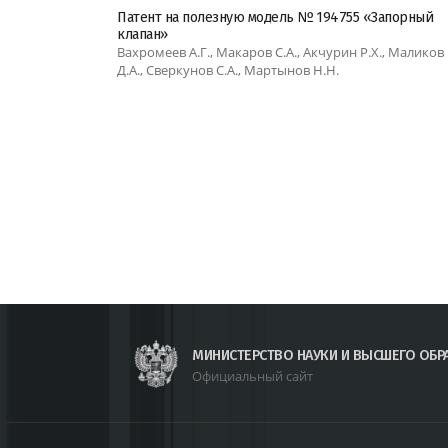
Патент на полезную модель № 194755 «Запорный
клапан»
Вахромеев А.Г., Макаров С.А., Акчурин Р.Х., Маликов
Д.А., Сверкунов С.А., Мартынов Н.Н.
МИНИСТЕРСТВО НАУКИ И ВЫСШЕГО ОБР
Официальный сайт