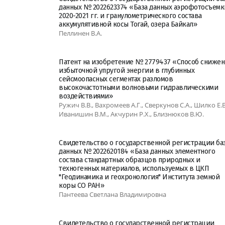
данных № 2022623374 «База данных аэрофотосъемк
2020-2021 гг. и гранулометрического состава
аккумулятивной косы Тогай, озера Байкал»
Пеллинен В.А.
Патент на изобретение № 2779437 «Способ снижен
избыточной упругой энергии в глубинных
сейсмоопасных сегментах разломов
высокочастотными волновыми гидравлическими
воздействиями»
Ружич В.В., Вахромеев А.Г., Сверкунов С.А., Шилко Е.В
Иванишин В.М., Акчурин Р.Х., Близнюков В.Ю.
Свидетельство о государственной регистрации ба
данных № 2022620184 «База данных элементного
состава стандартных образцов природных и
техногенных материалов, используемых в ЦКП
"Геодинамика и геохронология" Института земной
коры СО РАН»
Пантеева Светлана Владимировна
Свидетельство о государственной регистрации