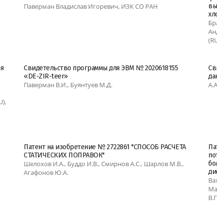
Паверман Владислав Игоревич, ИЗК СО РАН
вы
хл
Бр
Ан
(R
я
Свидетельство программы для ЭВМ № 2020618155
Св
«DE-ZIR-teer»
да
Паверман В.И., Буянтуев М.Д.
А.
),
Патент на изобретение № 2722861 "СПОСОБ РАСЧЕТА
Па
СТАТИЧЕСКИХ ПОПРАВОК"
по
Шелохов И.А., Буддо И.В., Смирнов А.С., Шарлов М.В.,
бо
ди
Агафонов Ю.А.
Ва
Ма
В.Г