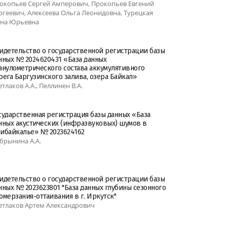
окопьев Сергей Амперович, Прокопьев Евгений
ргеевич, Алексеева Ольга Леонидовна, Турецкая
на Юрьевна
идетельство о государственной регистрации базы
нных № 2024620431 «База данных
анулометрического состава аккумулятивного
рега Баргузинского залива, озера Байкал»
етлаков А.А., Пеллинен В.А.
сударственная регистрация базы данных «База
нных акустических (инфразвуковых) шумов в
ибайкалье» № 2023624162
брынина А.А.
идетельство о государственной регистрации базы
нных № 2023623801 "База данных глубины сезонного
омерзания-оттаивания в г. Иркутск"
етлаков Артем Александрович