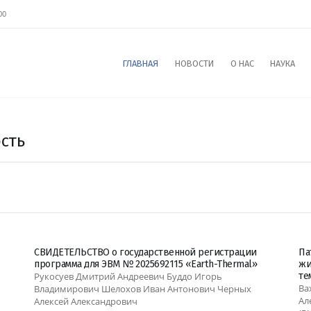
00
ГЛАВНАЯ
НОВОСТИ
О НАС
НАУКА
сть
СВИДЕТЕЛЬСТВО о государственной регистрации
Па
программа для ЭВМ № 2025692115 «Earth-Thermal»
жи
Рукосуев Дмитрий Андреевич Буддо Игорь
те
Ва
Владимирович Шелохов Иван Антонович Черных
Ал
Алексей Александрович