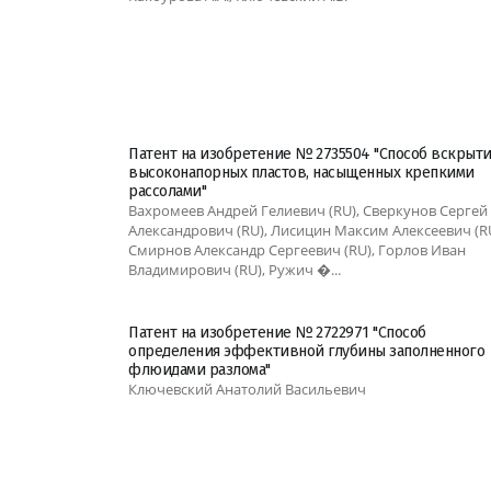
Патент на изобретение № 2735504 "Способ вскрыти
высоконапорных пластов, насыщенных крепкими
рассолами"
Вахромеев Андрей Гелиевич (RU), Сверкунов Сергей
Александрович (RU), Лисицин Максим Алексеевич (RU
Смирнов Александр Сергеевич (RU), Горлов Иван
Владимирович (RU), Ружич �...
Патент на изобретение № 2722971 "Способ
определения эффективной глубины заполненного
флюидами разлома"
Ключевский Анатолий Васильевич