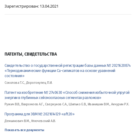
Зарегистрирован:
13.04.2021
ПАТЕНТЫ, СВИДЕТЕЛЬСТВА
Свидетельство о государственной регистрации базы данных № 2021620874
«Термодинамические функции Ca-силикатов на основе уравнений
состояния»
Соколова Т.С., Дорогокупец П.И.
Патент на изобретение № 2740630 «Способ снижения избыточной упругой
энергии в глубинных сейсмоопасных сегментах разломов»
Ружич В.В., Вахромеев А.Г., Сверкунов С.А., Шилько Е.В., Иванишин В.М., Акчурин Р.Х.
Программа для ЭВМ № 2021614129 «aft20»
Демьянович В.М., Ключевский А.В.
Показать все документы