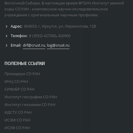
Восточной Сибири. В настоящее время ФГБУН Институт земной
коры СО РАН - комплексное научно-исследовательское
учреждение с оригинальным научным профилем.
Адрес:
664033, г. Иркутск, ул. Лермонтова, 128
Телефон:
8 (3952) 427000
,
426900
Email:
drf@crust.ru
,
log@crust.ru
ПОЛЕЗНЫЕ ССЫЛКИ
Президиум СО РАН
ИНЦ СО РАН
СИФиБР СО РАН
Институт географии СО РАН
Институт геохимии СО РАН
ИДСТУ СО РАН
ИСЭМ СО РАН
ИСЗФ СО РАН