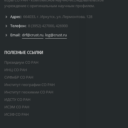
коры СО РАН - комплексное научно-исследовательское
учреждение с оригинальным научным профилем.
Адрес:
664033, г. Иркутск, ул. Лермонтова, 128
Телефон:
8 (3952) 427000
,
426900
Email:
drf@crust.ru
,
log@crust.ru
ПОЛЕЗНЫЕ ССЫЛКИ
Президиум СО РАН
ИНЦ СО РАН
СИФиБР СО РАН
Институт географии СО РАН
Институт геохимии СО РАН
ИДСТУ СО РАН
ИСЭМ СО РАН
ИСЗФ СО РАН