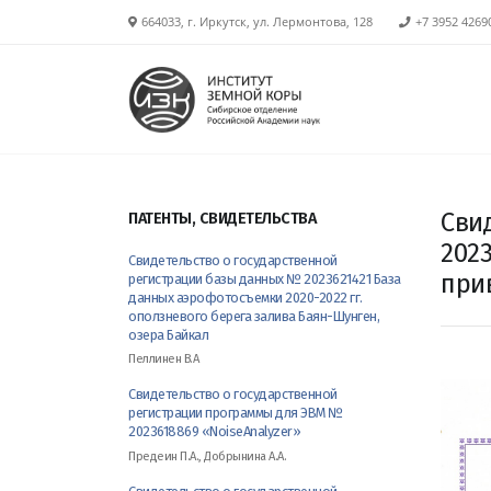
664033, г. Иркутск, ул. Лермонтова, 128
+7 3952 4269
Сви
ПАТЕНТЫ, СВИДЕТЕЛЬСТВА
202
Свидетельство о государственной
при
регистрации базы данных № 2023621421 База
данных аэрофотосъемки 2020-2022 гг.
оползневого берега залива Баян-Шунген,
озера Байкал
Пеллинен В.А
Свидетельство о государственной
регистрации программы для ЭВМ №
2023618869 «NoiseAnalyzer»
Предеин П.А., Добрынина А.А.