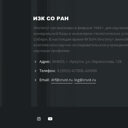
Институт организован в феврале 1949 г. для изучени
минеральной базы и инженерно-геологических усл
Сибири. В настоящее время ФГБУН Институт земной
комплексное научно-исследовательское учреждени
научным профилем.
Адрес:
664033, г. Иркутск, ул. Лермонтова, 128
Телефон:
8 (3952) 427000
,
426900
Email:
drf@crust.ru
,
log@crust.ru