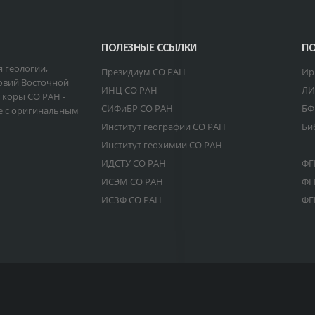
ПОЛЕЗНЫЕ ССЫЛКИ
ПО
я геологии,
Президиум СО РАН
Ир
овий Восточной
ИНЦ СО РАН
ЛИ
 коры СО РАН -
СИФиБР СО РАН
БФ
е с оригинальным
Институт географии СО РАН
Би
Институт геохимии СО РАН
- - -
ИДСТУ СО РАН
ФГ
ИСЭМ СО РАН
ФГ
ИСЗФ СО РАН
ФГ