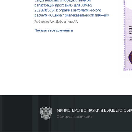
Свидетельство о государственной
регистрации программы для ЭВМ №
2023618868 Программа автоматического
расчета «Оценка привлекательности пляжей»
Рыбченко А.А., Добрынина А.А.
Показать все документы
МИНИСТЕРСТВО НАУКИ И ВЫСШЕГО ОБР
Официальный сайт