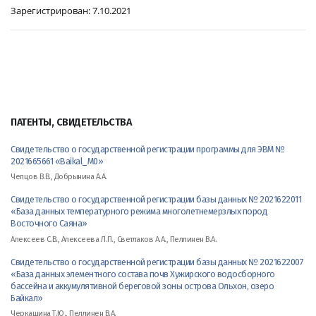
Зарегистрирован:
7.10.2021
ПАТЕНТЫ, СВИДЕТЕЛЬСТВА
Свидетельство о государственной регистрации программы для ЭВМ №
2021665661 «Baikal_M0»
Чепцов В.В., Добрынина А.А.
Свидетельство о государственной регистрации базы данных № 2021622011
«База данных температурного режима многолетнемерзлых пород
Восточного Саяна»
Алексеев С.В., Алексеева Л.П., Светлаков А.А., Пеллинен В.А.
Свидетельство о государственной регистрации базы данных № 2021622007
«База данных элементного состава почв Хужирского водосборного
бассейна и аккумулятивной береговой зоны острова Ольхон, озеро
Байкал»
Черкашина Т.Ю., Пеллинен В.А.