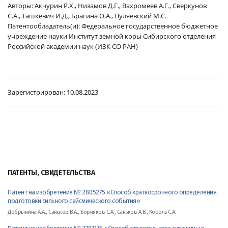
Авторы: Акчурин Р.Х., Низамов Д.Г., Вахромеев А.Г., Сверкунов
С.А., Ташкевич И.Д., Брагина О.А., Пуляевский М.С.
Патентообладатель(и): Федеральное государственное бюджетное
учреждение науки Институт земной коры Сибирского отделения
Российской академии наук (ИЗК СО РАН)
Зарегистрирован:
10.08.2023
ПАТЕНТЫ, СВИДЕТЕЛЬСТВА
Патент на изобретение № 2805275 «Способ краткосрочного определения
подготовки сильного сейсмического события»
Добрынина А.А., Саньков В.А., Борняков С.А., Саньков А.В., Король С.А.