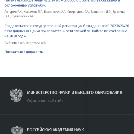
Патент на изобретение № 2797175 «Способ строительства скважины в
осложненных условиях».
Акчурин Р.Х., Низамов Д.Г., Вахромеев А.Г., Сверкунов С.А., Ташкевич И.Д., Брагина
О.А., Пуляевский М.С.
Свидетельство о государственной регистрации базы данных № 2023621420
База данных «Оценка привлекательности пляжей оз. Байкал по состоянию
на 2020 год»
Рыбченко А.А., Кадетова А.В.
Показать все документы
МИНИСТЕРСТВО НАУКИ И ВЫСШЕГО ОБРАЗОВАНИЯ
Официальный сайт
РОССИЙСКАЯ АКАДЕМИЯ НАУК