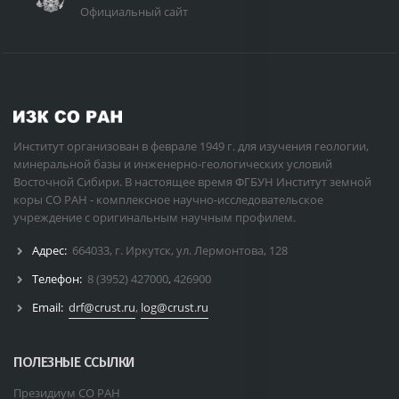
Официальный сайт
Институт организован в феврале 1949 г. для изучения геологии,
минеральной базы и инженерно-геологических условий
Восточной Сибири. В настоящее время ФГБУН Институт земной
коры СО РАН - комплексное научно-исследовательское
учреждение с оригинальным научным профилем.
Адрес:
664033, г. Иркутск, ул. Лермонтова, 128
Телефон:
8 (3952) 427000
,
426900
Email:
drf@crust.ru
,
log@crust.ru
ПОЛЕЗНЫЕ ССЫЛКИ
Президиум СО РАН