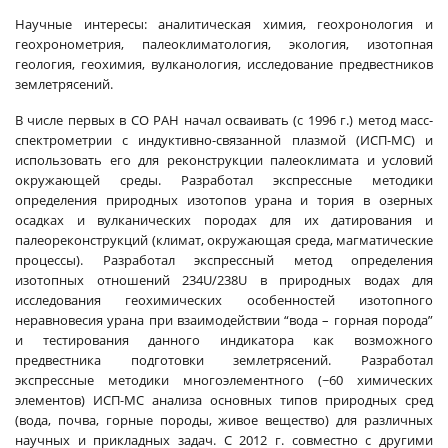
Научные интересы: аналитическая химия, геохронология и
геохронометрия, палеоклиматология, экология, изотопная
геология, геохимия, вулканология, исследование предвестников
землетрясений.
В числе первых в СО РАН начал осваивать (с 1996 г.) метод масс-
спектрометрии с индуктивно-связанной плазмой (ИСП-МС) и
использовать его для реконструкции палеоклимата и условий
окружающей среды. Разработал экспрессные методики
определения природных изотопов урана и тория в озерных
осадках и вулканических породах для их датирования и
палеореконструкций (климат, окружающая среда, магматические
процессы). Разработал экспрессный метод определения
изотопных отношений 234U/238U в природных водах для
исследования геохимических особенностей изотопного
неравновесия урана при взаимодействии “вода – горная порода”
и тестирования данного индикатора как возможного
предвестника подготовки землетрясений. Разработал
экспрессные методики многоэлементного (~60 химических
элементов) ИСП-МС анализа основных типов природных сред
(вода, почва, горные породы, живое вещество) для различных
научных и прикладных задач. С 2012 г. совместно с другими