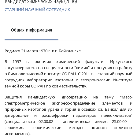
Кандидат химических наук (2006)
СТАРШИЙ НАУЧНЫЙ СОТРУДНИК
Общая информация
Родился 21 марта 1970 г. в г. Байкальске.
В 1997 г. окончил химический факультет Иркутского
госуниверситета по специальности “химия” и поступил на работу
в Лимнологический институт СО РАН. С 2011 г. – старший научный
сотрудник лаборатории изотопии и геохронологии Института
земной коры СО РАН по совместительству.
Защитил кандидатскую диссертацию на тему “Масс-
спектрометрическое экспресс-опреде­ление элементов и
природных изотопов урана и тория в осадках оз. Байкал для их
датирования и расшифровки параметров палеоклиматов”
(специальности 02.00.02 – аналитическая химия, 25.00.09 –
геохимия, геохимические методы поисков полезных
ископаемых).