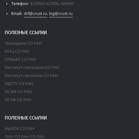
Телефон:
8 (3952) 427000
,
426900
Email:
drf@crust.ru
,
log@crust.ru
ПОЛЕЗНЫЕ ССЫЛКИ
Президиум СО РАН
ИНЦ СО РАН
СИФиБР СО РАН
Институт географии СО РАН
Институт геохимии СО РАН
ИДСТУ СО РАН
ИСЭМ СО РАН
ИСЗФ СО РАН
ПОЛЕЗНЫЕ ССЫЛКИ
ИрИОХ СО РАН
ЛИН СО РАН СО РАН