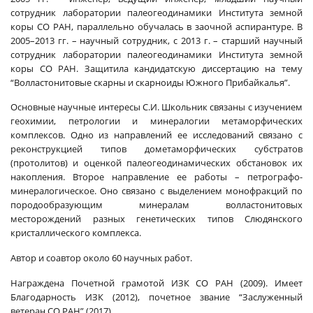
сотрудник лаборатории палеогеодинамики Института земной
коры СО РАН, параллельно обучалась в заочной аспирантуре. В
2005–2013 гг. – научный сотрудник, с 2013 г. – старший научный
сотрудник лаборатории палеогеодинамики Института земной
коры СО РАН. Защитила кандидатскую диссертацию на тему
“Волластонитовые скарны и скарноиды Южного Прибайкалья”.
Основные научные интересы С.И. Школьник связаны с изучением
геохимии, петрологии и минералогии метаморфических
комплексов. Одно из направлений ее исследований связано с
реконструкцией типов дометаморфических субстратов
(протолитов) и оценкой палеогеодинамических обстановок их
накопления. Второе направление ее работы – петрографо-
минерало­гическое. Оно связано с выделением монофракций по
породообразующим минералам волластонитовых
месторождений разных генетических типов Слюдянского
кристаллического комплекса.
Автор и соавтор около 60 научных работ.
Награждена Почетной грамотой ИЗК СО РАН (2009). Имеет
Благодарность ИЗК (2012), почетное звание “Заслуженный
ветеран СО РАН” (2017).