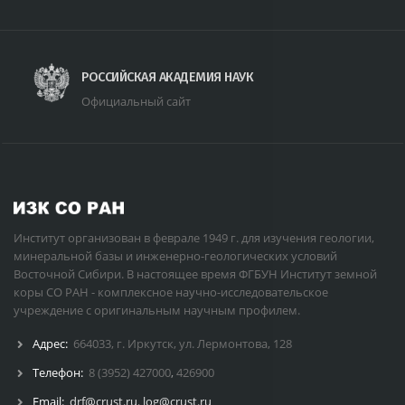
РОССИЙСКАЯ АКАДЕМИЯ НАУК
Официальный сайт
Институт организован в феврале 1949 г. для изучения геологии,
минеральной базы и инженерно-геологических условий
Восточной Сибири. В настоящее время ФГБУН Институт земной
коры СО РАН - комплексное научно-исследовательское
учреждение с оригинальным научным профилем.
Адрес:
664033, г. Иркутск, ул. Лермонтова, 128
Телефон:
8 (3952) 427000
,
426900
Email:
drf@crust.ru
,
log@crust.ru