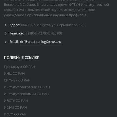
Восточной Сибири. В настоящее время ФГБУН Институт земной
коры СО РАН - комплексное научно-исследовательское
учреждение с оригинальным научным профилем.
Адрес:
664033, г. Иркутск, ул. Лермонтова, 128
Телефон:
8 (3952) 427000
,
426900
Email:
drf@crust.ru
,
log@crust.ru
ПОЛЕЗНЫЕ ССЫЛКИ
Президиум СО РАН
ИНЦ СО РАН
СИФиБР СО РАН
Институт географии СО РАН
Институт геохимии СО РАН
ИДСТУ СО РАН
ИСЭМ СО РАН
ИСЗФ СО РАН