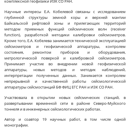
комплексной геофизики ИЗК СО РАН.
Научные интересы Е.А. Кобелевой связаны с исследованием
глубинной структуры земной коры и верхней мантии
Байкальской рифтовой зоны и прилегающих территорий
методом приемных функций сейсмических волн (recеiver
function), разработкой методики калибровки сейсмометров.
Кроме того, Е.А. Кобелева занимается технической эксплуатацией
сейсмометров и геофизической аппаратуры, контролем
состояния, ремонтом приборов и оборудования,
метрологической поверкой и калибровкой сейсмометров.
Принимает участие во внедрении новой геофизической
аппаратуры, новых методов и методик наблюдений,
интерпретации полученных данных. Занимается контролем
непрерывной и качественной работы сейсмологической
аппаратуры сейсмостанций БФ ФИЦ ЕГС РАН и ИЗК СО РАН.
Участвовала в открытии новых сейсмических станций, в
развертывании временной сети в районе Северо-Муйского
тоннеля и в инженерных сейсмологических работах.
Автор и соавтор 19 научных работ, в том числе одной
монографии.