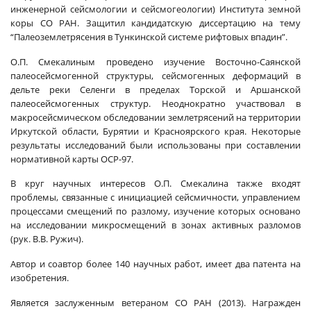
инженерной сейсмологии и сейсмогеологии) Института земной
коры СО РАН. Защитил кандидатскую диссертацию на тему
“Палеоземлетрясения в Тункинской системе рифтовых впадин”.
О.П. Смекалиным проведено изучение Восточно-Саянской
палеосейсмогенной структуры, сейсмогенных деформаций в
дельте реки Селенги в пределах Торской и Аршанской
палеосейсмогенных структур. Неоднократно участвовал в
макросейсмическом обследовании землетрясений на территории
Иркутской области, Бурятии и Красноярского края. Некоторые
результаты исследований были использованы при составлении
нормативной карты ОСР-97.
В круг научных интересов О.П. Смекалина также входят
проблемы, связанные с инициацией сейсмичности, управлением
процессами смещений по разлому, изучение которых основано
на исследовании микросмещений в зонах активных разломов
(рук. В.В. Ружич).
Автор и соавтор более 140 научных работ, имеет два патента на
изобретения.
Является заслуженным ветераном СО РАН (2013). Награжден