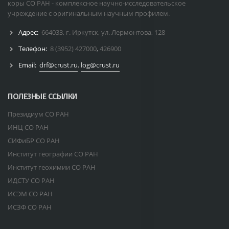
коры СО РАН - комплексное научно-исследовательское
учреждение с оригинальным научным профилем.
Адрес:
664033, г. Иркутск, ул. Лермонтова, 128
Телефон:
8 (3952) 427000
,
426900
Email:
drf@crust.ru
,
log@crust.ru
ПОЛЕЗНЫЕ ССЫЛКИ
Президиум СО РАН
ИНЦ СО РАН
СИФиБР СО РАН
Институт географии СО РАН
Институт геохимии СО РАН
ИДСТУ СО РАН
ИСЭМ СО РАН
ИСЗФ СО РАН