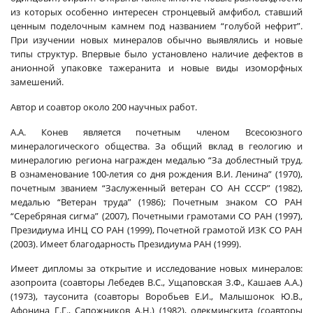
из которых особенно интересен стронцевый амфибол, ставший
ценным поделочным камнем под названием “голубой нефрит”.
При изучении новых минералов обычно выявлялись и новые
типы структур. Впервые было установлено наличие дефектов в
анионной упаковке тажеранита и новые виды изоморфных
замешений.
Автор и соавтор около 200 научных работ.
А.А. Конев является почетным членом Всесоюзного
минералогического общества. За общий вклад в геологию и
минералогию региона награжден медалью “За доблестный труд.
В ознаменование 100-летия со дня рождения В.И. Ленина” (1970),
почетным званием “Заслуженный ветеран СО АН СССР” (1982),
медалью “Ветеран труда” (1986); Почетным знаком СО РАН
“Серебряная сигма” (2007), Почетными грамотами СО РАН (1997),
Президиума ИНЦ СО РАН (1999), Почетной грамотой ИЗК СО РАН
(2003). Имеет благодарность Президиума РАН (1999).
Имеет дипломы за открытие и исследование новых минералов:
азопроита (соавторы Лебедев В.С., Ущаповская З.Ф., Кашаев А.А.)
(1973), таусонита (соавторы Воробьев Е.И., Малышонок Ю.В.,
Афонина Г.Г., Сапожников А.Н.) (1982), олекминскита (соавторы