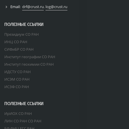
Email:
drf@crust.ru
,
log@crust.ru
ПОЛЕЗНЫЕ ССЫЛКИ
Президиум СО РАН
ИНЦ СО РАН
СИФиБР СО РАН
Институт географии СО РАН
Институт геохимии СО РАН
ИДСТУ СО РАН
ИСЭМ СО РАН
ИСЗФ СО РАН
ПОЛЕЗНЫЕ ССЫЛКИ
ИрИОХ СО РАН
ЛИН СО РАН СО РАН
БФ ФИЦ ЕГС РАН