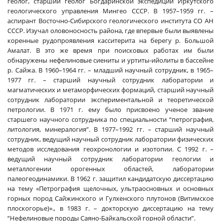
геолог, старший геолог Богдаринской экспедиции Иркутского
геологического управления Мингео СССР. В 1957–1959 гг. –
аспирант Восточно-Сибирского геологического института СО АН
СССР. Изучал оловоносность района, где впервые были выявлены
коренные рудопроявления касситерита на берегу р. Большой
Амалат. В это же время при поисковых работах им были
обнаружены нефелиновые сиениты и уртиты-ийолиты в бассейне
р. Сайжа. В 1960–1964 гг. – младший научный сотрудник, в 1965–
1977 гг. – старший научный сотрудник лаборатории и
магматических и метаморфических формаций, старший научный
сотрудник лаборатории экспериментальной и теоретической
петрологии. В 1971 г. ему было присвоено ученое звание
старшего научного сотрудника по специальности “петрография,
литология, минералогия”. В 1977–1992 гг. – старший научный
сотрудник, ведущий научный сотрудник лаборатории физических
методов исследования геохронологии и изотопии. С 1992 г. –
ведущий научный сотрудник лаборатории геологии и
металлогении орогенных областей, лаборатории
палеогеодинамики. В 1962 г. защитил кандидатскую диссертацию
на тему «Петрография щелочных, ультраосновных и основных
горных пород Сайжинского и Гулхенского плутонов (Витимское
плоскогорье)»., в 1983 г. – докторскую диссертацию на тему
“Нефелиновые породы Саяно-Байкальской горной области”.