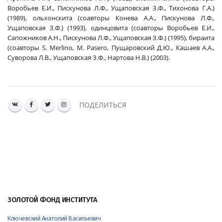
Воробьев Е.И., Пискунова Л.Ф., Ущаповская З.Ф., Тихонова Г.А.)
(1989), ольхонскита (соавторы Конева А.А., Пискунова Л.Ф.,
Ущаповская З.Ф.) (1993), одинцовита (соавторы Воробьев Е.И.,
Сапожников А.Н., Пискунова Л.Ф., Ущаповская З.Ф.) (1995), бираита
(соавторы S. Merlino, M. Pasero, Пущаровский Д.Ю., Кашаев А.А.,
Суворова Л.В., Ущаповская З.Ф., Нартова Н.В.) (2003).
ПОДЕЛИТЬСЯ
ЗОЛОТОЙ ФОНД ИНСТИТУТА
Ключевский Анатолий Васильевич