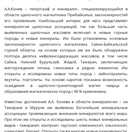
А.А.Конев – петрограф и минералог, специализирующийся в
области щелочного магматизма Прибайкалья, закономерностей
его проявления. Наибольший интерес для него представляет
минералогия щелочных ассоциаций, так как большая часть
выявленных щелочных массивов включает и новые горные
породы и новые минералы. Им были установлены основные
закономерности щелочного магматизма Саяно-Байкальской
горной области, на основе которых им же было обнаружено
полтора десятка нефелинсодержащих массивов, в том числе
Сайжа, Нижний Бурульзай, Жидой, Тажеран, заключающих
месторождения титана, глинозема и редких элементов. Им
открыты и исследованы новые типы пород – лейкотералиты,
якутиты, торголиты. На основе каритов показана возможность
осаждения в щелочно-гранитоидной магме кварца и
образования магматических пород с 90 % кремнезема.
Известны достижения А.А. Конева в области минералогии – на
Тажеране и Муруне им выявлены богатейшие минеральные
ассоциации, привлекающие внимание минералогов всего мира.
При этом им открыты и исследованы шесть новых минеральных
видов – тажеранит, азопроит, таусонит, олекминскит, ольхонскит,
одинцовит, бираит. Открыты также многие новые разновидности,