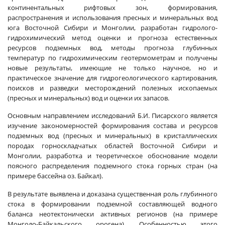
континентальных рифтовых зон, формирования,
распространения и использования пресных и минеральных вод
юга Восточной Сибири и Монголии, разработан гидролого-
гидрохимический метод оценки и прогноза естественных
ресурсов подземных вод, методы прогноза глубинных
температур по гидрохимическим геотермометрам и получены
новые результаты, имеющие не только научное, но и
практическое значение для гидрогеологического картирования,
поисков и разведки месторождений полезных ископаемых
(пресных и минеральных) вод и оценки их запасов.
Основным направлением исследований Б.И. Писарского является
изучение закономерностей формирования состава и ресурсов
подземных вод (пресных и минеральных) в кристаллических
породах горноскладчатых областей Восточной Сибири и
Монголии, разработка и теоретическое обоснование модели
поясного распределения подземного стока горных стран (на
примере бассейна оз. Байкал).
В результате выявлена и доказана существенная роль глубинного
стока в формировании подземной составляющей водного
баланса неотектонически активных регионов (на примере
Монголо-Байкальского орогена). Особенностью этого