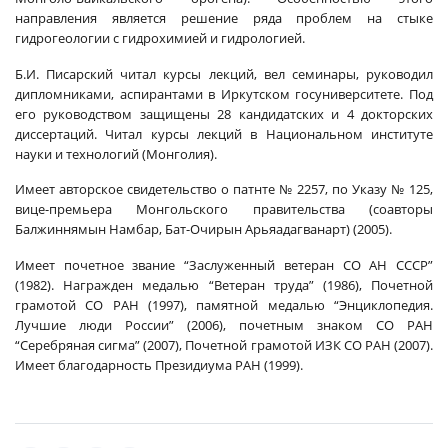
направления является решение ряда проблем на стыке
гидрогеологии с гидрохимией и гидрологией.
Б.И. Писарский читал курсы лекций, вел семинары, руководил
дипломниками, аспирантами в Иркутском госуниверситете. Под
его руководством защищены 28 кандидатских и 4 докторских
диссертаций. Читал курсы лекций в Национальном институте
науки и технологий (Монголия).
Имеет авторское свидетельство о патнте № 2257, по Указу № 125,
вице-премьера Монгольского правительства (соавторы
Балжиннямын Намбар, Бат-Очирын Арьяадагванарт) (2005).
Имеет почетное звание “Заслуженный ветеран СО АН СССР”
(1982). Награжден медалью “Ветеран труда” (1986), Почетной
грамотой СО РАН (1997), памятной медалью “Энциклопедия.
Лучшие люди России” (2006), почетным знаком СО РАН
“Серебряная сигма” (2007), Почетной грамотой ИЗК СО РАН (2007).
Имеет благодарность Президиума РАН (1999).