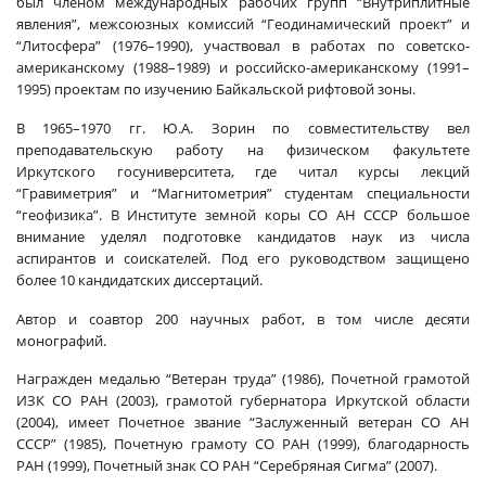
был членом международных рабочих групп “Внутриплитные
явления”, межсоюзных комиссий “Геодинамический проект” и
“Литосфера” (1976–1990), участвовал в работах по советско-
американскому (1988–1989) и российско-американскому (1991–
1995) проектам по изучению Байкальской рифтовой зоны.
В 1965–1970 гг. Ю.А. Зорин по совместительству вел
преподавательскую работу на физическом факультете
Иркутского госуниверситета, где читал курсы лекций
“Гравиметрия” и “Магнитометрия” студентам специальности
“геофизика”. В Институте земной коры СО АН СССР большое
внимание уделял подготовке кандидатов наук из числа
аспирантов и соискателей. Под его руководством защищено
более 10 кандидатских диссертаций.
Автор и соавтор 200 научных работ, в том числе десяти
монографий.
Награжден медалью “Ветеран труда” (1986), Почетной грамотой
ИЗК СО РАН (2003), грамотой губернатора Иркутской области
(2004), имеет Почетное звание “Заслуженный ветеран СО АН
СССР” (1985), Почетную грамоту СО РАН (1999), благодарность
РАН (1999), Почетный знак СО РАН “Серебряная Сигма” (2007).