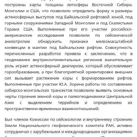
построены карты толщины литосферы Восточной Сибири,
Монголии и США, что позволило определить форму и размеры
астеносферных выступов под Байкальской рифтовой зоной, под
горными сооружениями Западной Монголии и под Скалистыми
Горами США. Выполненные при его участии российско-
американские исследования позволили по сейсмической
анизотропии обнаружить признаки мелкомасштабной
конвекции в мантии под Байкальским рифтом. Совокупность
перечисленных разработок привела к заключению, что в
геодинамике внутриконтинентальных регионов значительную
роль играет астеносферный диапиризм, который обусловливает
горообразование, а при благоприятной ориентировке внешних
сил вызывает растяжение коры с формированием рифтов.
Выполненные при участии Ю.А. Зорина работы по составлению
сибирско-монгольских трансектов позволили выявить основные
черты строения земной коры и палеогеодинамики Центральной
Азии с выделением террейнов и определением их
пространственно-временных взаимоотношений.
Был членом Комиссии по сейсмологии и внутреннему строению
Земли Национального геофизического комитета РАН, активно
сотрудничал с зарубежными и международными организациями: