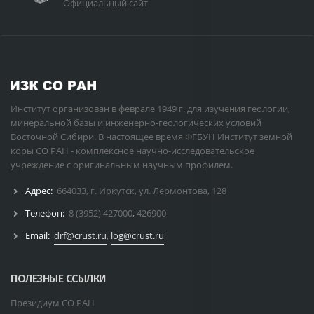
Официальный сайт
Институт организован в феврале 1949 г. для изучения геологии,
минеральной базы и инженерно-геологических условий
Восточной Сибири. В настоящее время ФГБУН Институт земной
коры СО РАН - комплексное научно-исследовательское
учреждение с оригинальным научным профилем.
Адрес:
664033, г. Иркутск, ул. Лермонтова, 128
Телефон:
8 (3952) 427000
,
426900
Email:
drf@crust.ru
,
log@crust.ru
ПОЛЕЗНЫЕ ССЫЛКИ
Президиум СО РАН