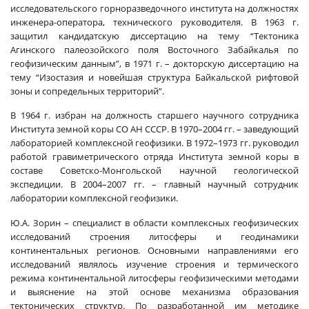
исследовательского горноразведочного института на должностях
инженера-оператора, технического руководителя. В 1963 г.
защитил кандидатскую диссертацию на тему “Тектоника
Агинского палеозойского поля Восточного Забайкалья по
геофизическим данным”, в 1971 г. – докторскую диссертацию на
тему “Изостазия и новейшая структура Байкальской рифтовой
зоны и сопредельных территорий”.
В 1964 г. избран на должность старшего научного сотрудника
Института земной коры СО АН СССР. В 1970–2004 гг. – заведующий
лабораторией комплексной геофизики. В 1972–1973 гг. руководил
работой гравиметрического отряда Института земной коры в
составе Советско-Монгольской научной геологической
экспедиции. В 2004–2007 гг. – главный научный сотрудник
лаборатории комплексной геофизики.
Ю.А. Зорин – специалист в области комплексных геофизических
исследований строения литосферы и геодинамики
континентальных регионов. Основными направлениями его
исследований являлось изучение строения и термического
режима континентальной литосферы геофизическими методами
и выяснение на этой основе механизма образования
тектонических структур. По разработанной им методике