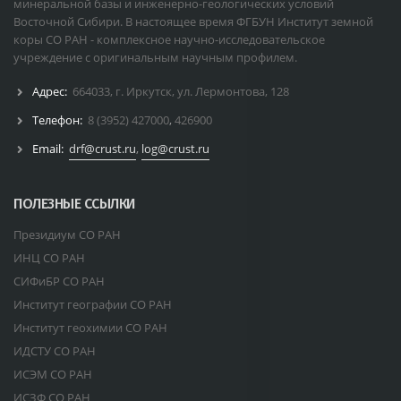
минеральной базы и инженерно-геологических условий
Восточной Сибири. В настоящее время ФГБУН Институт земной
коры СО РАН - комплексное научно-исследовательское
учреждение с оригинальным научным профилем.
Адрес:
664033, г. Иркутск, ул. Лермонтова, 128
Телефон:
8 (3952) 427000
,
426900
Email:
drf@crust.ru
,
log@crust.ru
ПОЛЕЗНЫЕ ССЫЛКИ
Президиум СО РАН
ИНЦ СО РАН
СИФиБР СО РАН
Институт географии СО РАН
Институт геохимии СО РАН
ИДСТУ СО РАН
ИСЭМ СО РАН
ИСЗФ СО РАН