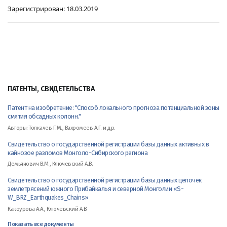
Зарегистрирован:
18.03.2019
ПАТЕНТЫ, СВИДЕТЕЛЬСТВА
Патент на изобретение: "Способ локального прогноза потенциальной зоны
смятия обсадных колонн."
Авторы: Толкачев Г.М., Вахромеев А.Г. и др.
Свидетельство о государственной регистрации базы данных активных в
кайнозое разломов Монголо-Сибирского региона
Демьянович В.М., Ключевский А.В.
Свидетельство о государственной регистрации базы данных цепочек
землетрясений южного Прибайкалья и северной Монголии «S-
W_BRZ_Earthquakes_Chains»
Какоурова А.А., Ключевский А.В.
Показать все документы