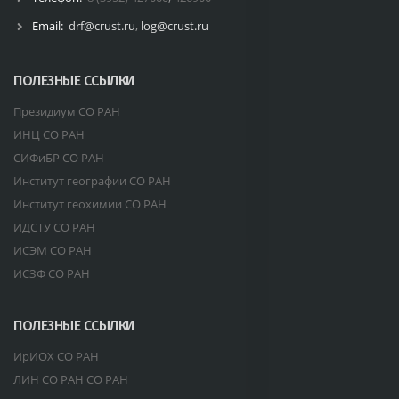
Email:
drf@crust.ru
,
log@crust.ru
ПОЛЕЗНЫЕ ССЫЛКИ
Президиум СО РАН
ИНЦ СО РАН
СИФиБР СО РАН
Институт географии СО РАН
Институт геохимии СО РАН
ИДСТУ СО РАН
ИСЭМ СО РАН
ИСЗФ СО РАН
ПОЛЕЗНЫЕ ССЫЛКИ
ИрИОХ СО РАН
ЛИН СО РАН СО РАН