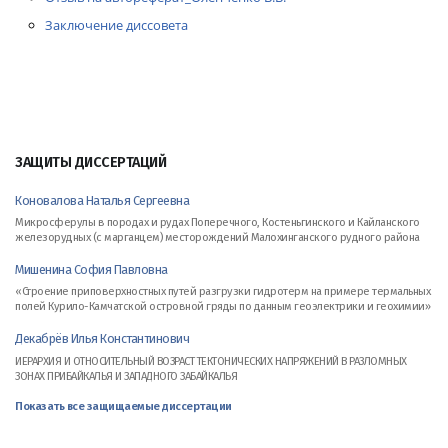
Заключение диссовета
ЗАЩИТЫ ДИССЕРТАЦИЙ
Коновалова Наталья Сергеевна
Микросферулы в породах и рудах Поперечного, Костеньгинского и Кайланского
железорудных (с марганцем) месторождений Малохинганского рудного района
Мишенина София Павловна
«Строение приповерхностных путей разгрузки гидротерм на примере термальных
полей Курило-Камчатской островной гряды по данным геоэлектрики и геохимии»
Декабрёв Илья Константинович
ИЕРАРХИЯ И ОТНОСИТЕЛЬНЫЙ ВОЗРАСТ ТЕКТОНИЧЕСКИХ НАПРЯЖЕНИЙ В РАЗЛОМНЫХ
ЗОНАХ ПРИБАЙКАЛЬЯ И ЗАПАДНОГО ЗАБАЙКАЛЬЯ
Показать все защищаемые диссертации