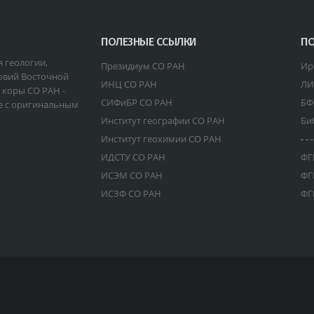
ПОЛЕЗНЫЕ ССЫЛКИ
ПО
я геологии,
Президиум СО РАН
Ир
овий Восточной
ИНЦ СО РАН
ЛИ
 коры СО РАН -
СИФиБР СО РАН
БФ
е с оригинальным
Институт географии СО РАН
Би
Институт геохимии СО РАН
- - -
ИДСТУ СО РАН
ФГ
ИСЭМ СО РАН
ФГ
ИСЗФ СО РАН
ФГ