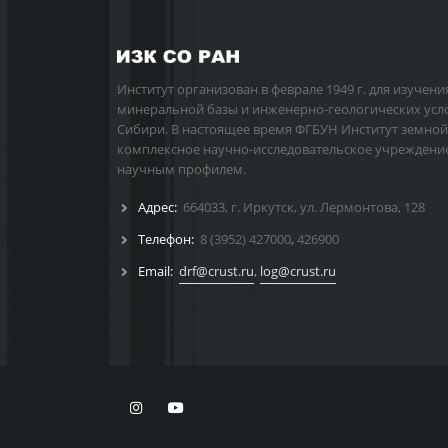
Институт организован в феврале 1949 г. для изучени
минеральной базы и инженерно-геологических усл
Сибири. В настоящее время ФГБУН Институт земной
комплексное научно-исследовательское учреждени
научным профилем.
Адрес:
664033, г. Иркутск, ул. Лермонтова, 128
Телефон:
8 (3952) 427000
,
426900
Email:
drf@crust.ru
,
log@crust.ru