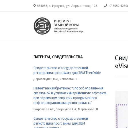
664033, г. Иркутск, ул. Лермонтова, 128
+7 3952 4269
Сви
ПАТЕНТЫ, СВИДЕТЕЛЬСТВА
«Vi
Свидетельство о государственной
регистрации программы для ЭВМ TherOxide
Дорогокупец П.И., Соколова Т.С.
Патент на изобретение: "Способ управления
скважиной в условиях инерционного эффекта
при первичном вскрытии продуктивного
нефтегазорапонасыщенного пласта."
Вахромеев А.Г., Сверкунов С.А., Мартынов Н.Н.
Свидетельство о государственной
регистрации программы для ЭВМ