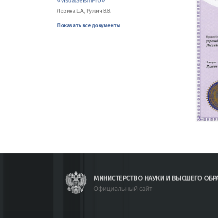
«VisualSeismPro»
Левина Е.А., Ружич В.В.
Показать все документы
МИНИСТЕРСТВО НАУКИ И ВЫСШЕГО ОБР
Официальный сайт