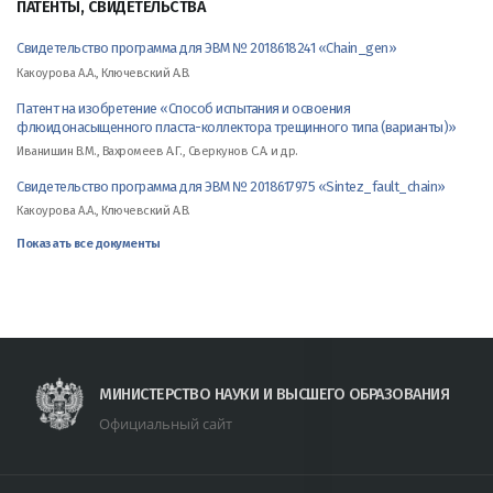
ПАТЕНТЫ, СВИДЕТЕЛЬСТВА
Свидетельство программа для ЭВМ № 2018618241 «Chain_gen»
Какоурова А.А., Ключевский А.В.
Патент на изобретение «Способ испытания и освоения
флюидонасыщенного пласта-коллектора трещинного типа (варианты)»
Иванишин В.М., Вахромеев А.Г., Сверкунов С.А. и др.
Свидетельство программа для ЭВМ № 2018617975 «Sintez_fault_chain»
Какоурова А.А., Ключевский А.В.
Показать все документы
МИНИСТЕРСТВО НАУКИ И ВЫСШЕГО ОБРАЗОВАНИЯ
Официальный сайт