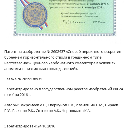
Патент на изобретение № 2602437 «
Способ первичного вскрытия
бурением горизонтального ствола в трещинном типе
нефтегазонасыщенного карбонатного коллектора в условиях
аномально низких пластовых давлений
».
Заявка № 2015138931
Зарегистрировано в государственном реестре изобретений РФ 24
октября 2016 г.
Авторы:
Вахромеев А.Г., Сверкунов С.А., Иванишин В.М., Сираев
Р.У., Разяпов Р.К., Сотников А.К., Чернокалов К.А.
Зарегистрирован:
24.10.2016