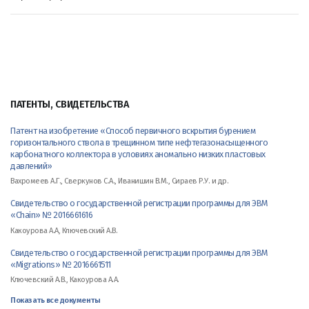
ПАТЕНТЫ, СВИДЕТЕЛЬСТВА
Патент на изобретение «Способ первичного вскрытия бурением
горизонтального ствола в трещинном типе нефтегазонасыщенного
карбонатного коллектора в условиях аномально низких пластовых
давлений»
Вахромеев А.Г., Сверкунов С.А., Иванишин В.М., Сираев Р.У. и др.
Свидетельство о государственной регистрации программы для ЭВМ
«Chain» № 2016661616
Какоурова А.А, Ключевский А.В.
Свидетельство о государственной регистрации программы для ЭВМ
«Migrations» № 2016661511
Ключевский А.В., Какоурова А.А.
Показать все документы