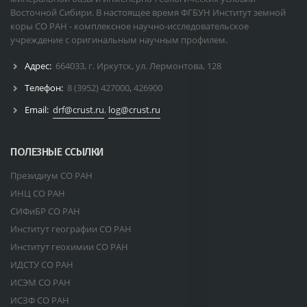
Восточной Сибири. В настоящее время ФГБУН Институт земной
коры СО РАН - комплексное научно-исследовательское
учреждение с оригинальным научным профилем.
Адрес:
664033, г. Иркутск, ул. Лермонтова, 128
Телефон:
8 (3952) 427000
,
426900
Email:
drf@crust.ru
,
log@crust.ru
ПОЛЕЗНЫЕ ССЫЛКИ
Президиум СО РАН
ИНЦ СО РАН
СИФиБР СО РАН
Институт географии СО РАН
Институт геохимии СО РАН
ИДСТУ СО РАН
ИСЭМ СО РАН
ИСЗФ СО РАН