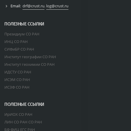
Email:
drf@crust.ru
,
log@crust.ru
ПОЛЕЗНЫЕ ССЫЛКИ
Президиум СО РАН
ИНЦ СО РАН
СИФиБР СО РАН
Институт географии СО РАН
Институт геохимии СО РАН
ИДСТУ СО РАН
ИСЭМ СО РАН
ИСЗФ СО РАН
ПОЛЕЗНЫЕ ССЫЛКИ
ИрИОХ СО РАН
ЛИН СО РАН СО РАН
БФ ФИЦ ЕГС РАН