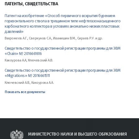
ПАТЕНТЫ, СВИДЕТЕЛЬСТВА
Патент на изобретение «Способ первичного вскрытия бурением
горизонтального ствола в трещинном типе нефтегазонасыщенного
карбонатного коллектора в условиях аномально низких пластовых
давлений»
Вахромеев А.Г., Сверкунов С.А., Иванишин В.М., Сираев Р.У. и др.
Свидетельство о государственной регистрации программы для ЭВМ
«Chain» № 2016661616
Какоурова А.А, Ключевский А.В.
Свидетельство о государственной регистрации программы для ЭВМ
«Migrations» № 2016661511
Ключевский А.В., Какоурова А.А.
Показать все документы
МИНИСТЕРСТВО НАУКИ И ВЫСШЕГО ОБРАЗОВАНИЯ