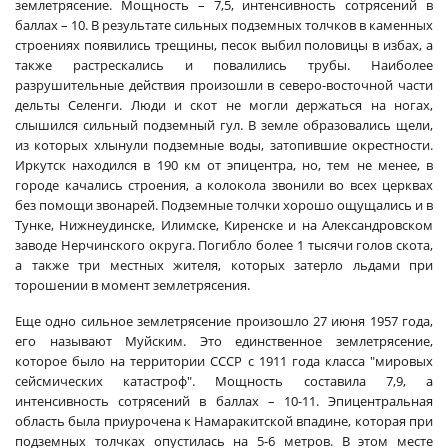
землетрясение. Мощность – 7,5, интенсивность сотрясений в
баллах – 10. В результате сильных подземных толчков в каменных
строениях появились трещины, песок выбил половицы в избах, а
также растрескались и повалились трубы. Наиболее
разрушительные действия произошли в северо-восточной части
дельты Селенги. Люди и скот не могли держаться на ногах,
слышился сильный подземный гул. В земле образовались щели,
из которых хлынули подземные воды, затопившие окрестности.
Иркутск находился в 190 км от эпицентра, но, тем не менее, в
городе качались строения, а колокола звонили во всех церквах
без помощи звонарей. Подземные толчки хорошо ощущались и в
Тунке, Нижнеудинске, Илимске, Киренске и на Александровском
заводе Нерчинского округа. Погибло более 1 тысячи голов скота,
а также три местных жителя, которых затерло льдами при
торошении в момент землетрясения.
Еще одно сильное землетрясение произошло 27 июня 1957 года,
его называют Муйским. Это единственное землетрясение,
которое было на территории СССР с 1911 года класса "мировых
сейсмических катастроф". Мощность составила 7,9, а
интенсивность сотрясений в баллах – 10-11. Эпицентральная
область была приурочена к Намаракитской впадине, которая при
подземных толчках опустилась на 5-6 метров. В этом месте