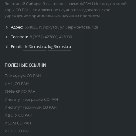
Восточной Сибири. В настоящее время ФГБУН Институт земной
коры СО РАН - комплексное научно-исследовательское
учреждение с оригинальным научным профилем.
Адрес:
664033, г. Иркутск, ул. Лермонтова, 128
Телефон:
8 (3952) 427000
,
426900
Email:
drf@crust.ru
,
log@crust.ru
ПОЛЕЗНЫЕ ССЫЛКИ
Президиум СО РАН
ИНЦ СО РАН
СИФиБР СО РАН
Институт географии СО РАН
Институт геохимии СО РАН
ИДСТУ СО РАН
ИСЭМ СО РАН
ИСЗФ СО РАН