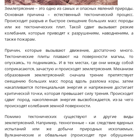
Землетрясение – это одно из самых и опасных явлений природы.
Основная причина – естественный тектонический процесс.
Происходит разрыв и быстрое смещение больших масс породы
или же тектонических плит. Такой сдвиг вызывает резкие
колебания, которые приводят к разрушениям, наводнениям, а
также пожарам.
Причин, которые вызывают движение, достаточно много.
Тектонические плиты плавают на поверхности магмы, то
опускаясь, то поднимаясь. И в тех местах, где они между собой
соприкасаются, зачастую и происходят землетрясения.
Механизм
образования землетрясений: сначала трение препятствует
смещению больших масс пород вдоль разлома коры, затем
накапливается потенциальная энергия и напряжение достигает
критической точки, которая превышает силу трения. Происходит
сдвиг пород, накопленная энергия высвобождается, из-за чего
происходят колебания земной поверхности.
Помимо тектонических существуют и другие виды
землетрясений. Например, техногенные – как следствие ядерных
испытаний или же добычи природных ископаемых.
Вулканические и обвальные (происходят при обрушении