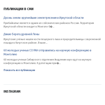
ПУБЛИКАЦИИ В СМИ
Дрожь земли: крупнейшие землетрясения в Иркутской области
Прибайкалье является одним из сейсмических районов России. Территория
Иркутской области входит в Монголо-Б�...
Дикие берега древней Лены
Иркутские учёные нашли кости пещерного льва и прародительницы современной
лошади в Качугском районе. В ныне...
60 молодых ученых СО РАН отправились на научную конференцию в
Монголию
60 молодых ученых Сибирского отделения Академии наук едут на научную
конференцию в Монголию. К делегации при�...
Показать все публикации
INSTAGRAM