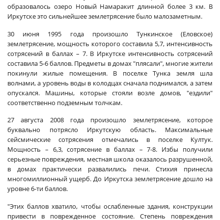
образовалось озеро Новый Намаракит длинной более 3 км. В
Иркутске это сильнейшее землетрясение было малозаметным.
30 июня 1995 года произошло Тункинское (Еловское)
землетрясение, мощность которого составила 5,7, интенсивность
сотрясений в баллах – 7. В Иркутске интенсивность сотрясений
составила 5-6 баллов. Предметы в домах "плясали", многие жители
покинули жилые помещения. В поселке Тунка земля шла
волнами, а уровень воды в колодцах сначала поднимался, а затем
опускался. Машины, которые стояли возле домов, "ездили"
соответственно подземным толчкам.
27 августа 2008 года произошло землетрясение, которое
буквально потрясло Иркутскую область. Максимальные
сейсмические сотрясения отмечались в поселке Култук.
Мощность – 6,3, сотрясение в баллах – 7-8. Избы получили
серьезные повреждения, местная школа оказалось разрушенной,
в домах практически развалились печи. Стихия принесла
многомиллионный ущерб. До Иркутска землетрясение дошло на
уровне 6-ти баллов.
"Этих баллов хватило, чтобы ослабленные здания, конструкции
привести в поврежденное состояние. Степень повреждения