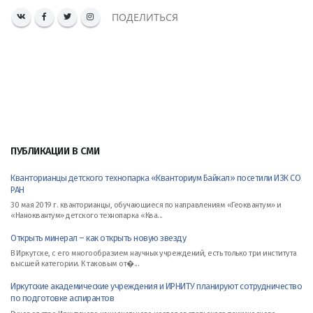
ПОДЕЛИТЬСЯ
ПУБЛИКАЦИИ В СМИ
Кванторианцы детского технопарка «Кванториум Байкал» посетили ИЗК СО
РАН
30 мая 2019 г. кванторианцы, обучающиеся по направлениям «Геоквантум» и
«Наноквантум» детского технопарка «Ква...
Открыть минерал – как открыть новую звезду
В Иркутске, с его многообразием научных учреждений, есть только три института
высшей категории. К таковым от�...
Иркутские академические учреждения и ИРНИТУ планируют сотрудничество
по подготовке аспирантов