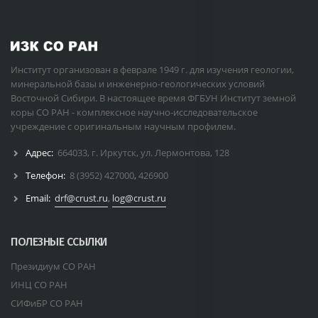
Институт организован в феврале 1949 г. для изучения геологии,
минеральной базы и инженерно-геологических условий
Восточной Сибири. В настоящее время ФГБУН Институт земной
коры СО РАН - комплексное научно-исследовательское
учреждение с оригинальным научным профилем.
Адрес:
664033, г. Иркутск, ул. Лермонтова, 128
Телефон:
8 (3952) 427000
,
426900
Email:
drf@crust.ru
,
log@crust.ru
ПОЛЕЗНЫЕ ССЫЛКИ
Президиум СО РАН
ИНЦ СО РАН
СИФиБР СО РАН