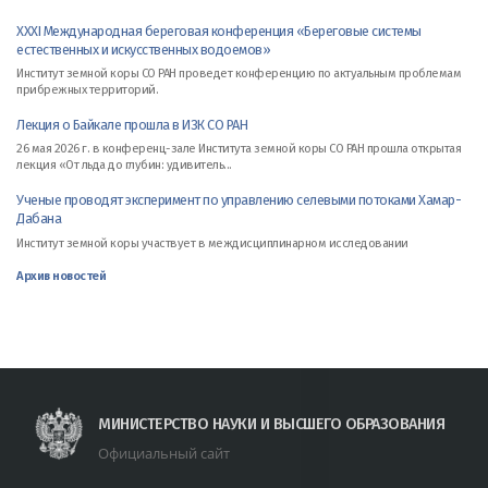
XXXI Международная береговая конференция «Береговые системы
естественных и искусственных водоемов»
Институт земной коры СО РАН проведет конференцию по актуальным проблемам
прибрежных территорий.
Лекция о Байкале прошла в ИЗК СО РАН
26 мая 2026 г. в конференц-зале Института земной коры СО РАН прошла открытая
лекция «От льда до глубин: удивитель...
Ученые проводят эксперимент по управлению селевыми потоками Хамар-
Дабана
Институт земной коры участвует в междисциплинарном исследовании
Архив новостей
МИНИСТЕРСТВО НАУКИ И ВЫСШЕГО ОБРАЗОВАНИЯ
Официальный сайт