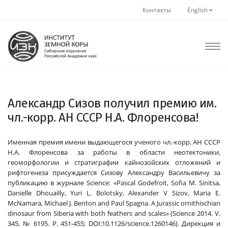
Контакты
English
Александр Сизов получил премию им.
чл.-корр. АН СССР Н.А. Флоренсова!
Именная премия имени выдающегося ученого чл.-корр. АН СССР
Н.А. Флоренсова за работы в области неотектоники,
геоморфологии и стратиграфии кайнозойских отложений и
рифтогенеза присуждается Cизову Александру Васильевичу за
публикацию в журнале Science: «Pascal Godefroit, Sofia M. Sinitsa,
Danielle Dhouailly, Yuri L. Bolotsky, Alexander V Sizov, Maria E.
McNamara, Michael J. Benton and Paul Spagna. A Jurassic ornithischian
dinosaur from Siberia with both feathers and scales» (Science 2014. V.
345, № 6195. P. 451-455; DOI:10.1126/science.1260146). Дирекция и