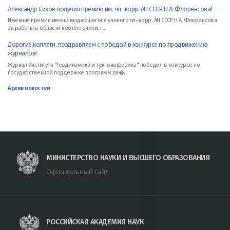
Александр Сизов получил премию им. чл.-корр. АН СССР Н.А. Флоренсова!
Именная премия имени выдающегося ученого чл.-корр. АН СССР Н.А. Флоренсова
за работы в области неотектоники, г...
Дорогие коллеги, поздравляем с победой в конкурсе по продвижению
журналов!
Журнал Института "Геодинамика и тектонофизика" победил в конкурсе по
государственной поддержке программ ра�...
Архив новостей
МИНИСТЕРСТВО НАУКИ И ВЫСШЕГО ОБРАЗОВАНИЯ
Официальный сайт
РОССИЙСКАЯ АКАДЕМИЯ НАУК