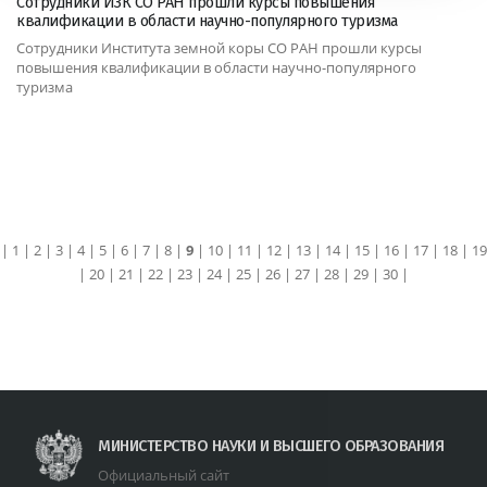
Сотрудники ИЗК СО РАН прошли курсы повышения
квалификации в области научно-популярного туризма
Сотрудники Института земной коры СО РАН прошли курсы
повышения квалификации в области научно-популярного
туризма
|
1
|
2
|
3
|
4
|
5
|
6
|
7
|
8
|
9
|
10
|
11
|
12
|
13
|
14
|
15
|
16
|
17
|
18
|
19
|
20
|
21
|
22
|
23
|
24
|
25
|
26
|
27
|
28
|
29
|
30
|
МИНИСТЕРСТВО НАУКИ И ВЫСШЕГО ОБРАЗОВАНИЯ
Официальный сайт