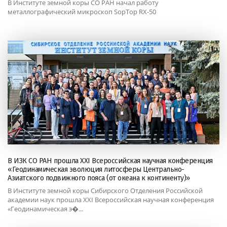
В Институте земной коры СО РАН начал работу
металлографический микроскоп SopTop RX-50
В ИЗК СО РАН прошла XXI Всероссийская научная конференция
«Геодинамическая эволюция литосферы Центрально-
Азиатского подвижного пояса (от океана к континенту)»
В Институте земной коры Сибирского Отделения Российской
академии наук прошла XXI Всероссийская научная конференция
«Геодинамическая э�...