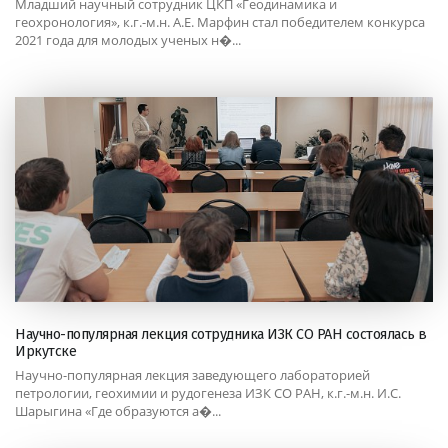
Младший научный сотрудник ЦКП «Геодинамика и
геохронология», к.г.-м.н. А.Е. Марфин стал победителем конкурса
2021 года для молодых ученых н�...
Научно-популярная лекция сотрудника ИЗК СО РАН состоялась в
Иркутске
Научно-популярная лекция заведующего лабораторией
петрологии, геохимии и рудогенеза ИЗК СО РАН, к.г.-м.н. И.С.
Шарыгина «Где образуются а�...