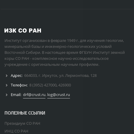
Институт организован в феврале 1949 г. для изучения геологии,
минеральной базы и инженерно-геологических условий
Восточной Сибири. В настоящее время ФГБУН Институт земной
коры СО РАН - комплексное научно-исследовательское
учреждение с оригинальным научным профилем.
Адрес:
664033, г. Иркутск, ул. Лермонтова, 128
Телефон:
8 (3952) 427000
,
426900
Email:
drf@crust.ru
,
log@crust.ru
ПОЛЕЗНЫЕ ССЫЛКИ
Президиум СО РАН
ИНЦ СО РАН