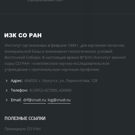
Институт организован в феврале 1949 г. для изучения геологии,
минеральной базы и инженерно-геологических условий
Восточной Сибири. В настоящее время ФГБУН Институт земной
коры СО РАН - комплексное научно-исследовательское
учреждение с оригинальным научным профилем.
Адрес:
664033, г. Иркутск, ул. Лермонтова, 128
Телефон:
8 (3952) 427000
,
426900
Email:
drf@crust.ru
,
log@crust.ru
ПОЛЕЗНЫЕ ССЫЛКИ
Президиум СО РАН