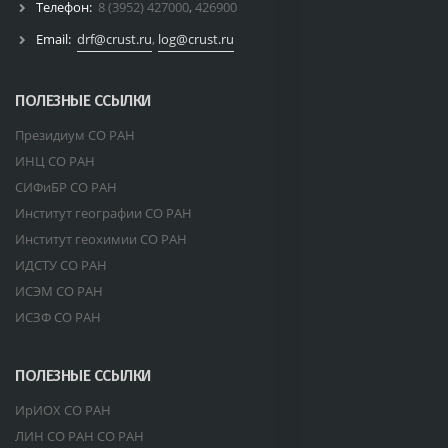
Телефон:
8 (3952) 427000
,
426900
Email:
drf@crust.ru
,
log@crust.ru
ПОЛЕЗНЫЕ ССЫЛКИ
Президиум СО РАН
ИНЦ СО РАН
СИФиБР СО РАН
Институт географии СО РАН
Институт геохимии СО РАН
ИДСТУ СО РАН
ИСЭМ СО РАН
ИСЗФ СО РАН
ПОЛЕЗНЫЕ ССЫЛКИ
ИрИОХ СО РАН
ЛИН СО РАН СО РАН