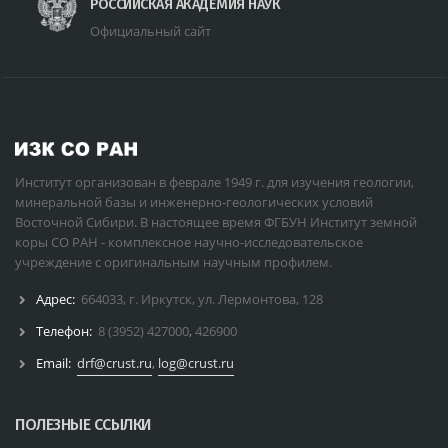
РОССИЙСКАЯ АКАДЕМИЯ НАУК
Официальный сайт
Институт организован в феврале 1949 г. для изучения геологии,
минеральной базы и инженерно-геологических условий
Восточной Сибири. В настоящее время ФГБУН Институт земной
коры СО РАН - комплексное научно-исследовательское
учреждение с оригинальным научным профилем.
Адрес:
664033, г. Иркутск, ул. Лермонтова, 128
Телефон:
8 (3952) 427000
,
426900
Email:
drf@crust.ru
,
log@crust.ru
ПОЛЕЗНЫЕ ССЫЛКИ